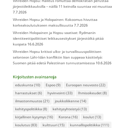
Vihreiden Hopsu: Hallitus romuttaa demokratian perustaa
järjestöleikkauksilla – näillä 11 keinolla suuntaa voi muuttaa
7.7.2026
Vihreiden Hopsu ja Holopainen: Kokoomus hivuttaa
korkeakoulutukseen maksullisuutta
7.7.2026
Vihreiden Holopainen ja Hopsu vaativat: Rydmanin
identiteettipoliittiset leikkausesitykset järjestöiltä pitää
kuopata
16.6.2026
Vihreiden Hopsu kritisoi ulko- ja turvallisuuspoliittisen
selonteon Lähi-Idän konfliktin liian suppeaa käsittelyä:
Suomen pitää edetä Palestiinan tunnustamisessa
10.6.2026
Kirjoitusten avainsanoja
eduskunta
(10)
Espoo
(9)
Euroopan neuvosto
(22)
harrastukset
(6)
hyvinvointi
(33)
Ihmisoikeudet
(8)
ilmastonmuutos
(21)
joukkoliikenne
(14)
kehityspolitiikka
(8)
kehitysyhteistyö
(13)
kirjallinen kysymys
(16)
Korona
(16)
koulut
(13)
koulutus
(83)
kulttuuri
(15)
kunnallispolitiikka
(111)