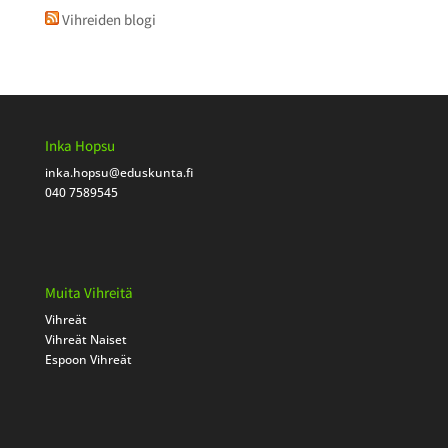
Vihreiden blogi
Inka Hopsu
inka.hopsu
@eduskunta.fi
040 7589545
Muita Vihreitä
Vihreät
Vihreät Naiset
Espoon Vihreät