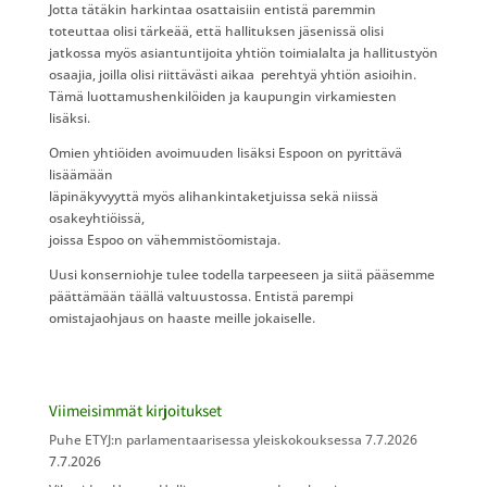
Jotta tätäkin harkintaa osattaisiin entistä paremmin
toteuttaa olisi tärkeää, että hallituksen jäsenissä olisi
jatkossa myös asiantuntijoita yhtiön toimialalta ja hallitustyön
osaajia, joilla olisi riittävästi aikaa perehtyä yhtiön asioihin.
Tämä luottamushenkilöiden ja kaupungin virkamiesten
lisäksi.
Omien yhtiöiden avoimuuden lisäksi Espoon on pyrittävä
lisäämään
läpinäkyvyyttä myös alihankintaketjuissa sekä niissä
osakeyhtiöissä,
joissa Espoo on vähemmistöomistaja.
Uusi konserniohje tulee todella tarpeeseen ja siitä pääsemme
päättämään täällä valtuustossa. Entistä parempi
omistajaohjaus on haaste meille jokaiselle.
Viimeisimmät kirjoitukset
Puhe ETYJ:n parlamentaarisessa yleiskokouksessa 7.7.2026
7.7.2026