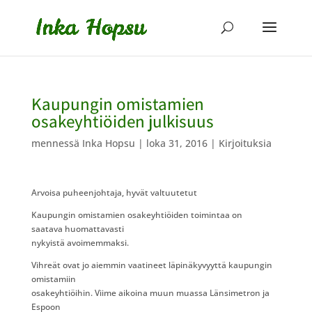
Kaupungin omistamien
osakeyhtiöiden julkisuus
mennessä
Inka Hopsu
|
loka 31, 2016
|
Kirjoituksia
Arvoisa puheenjohtaja, hyvät valtuutetut
Kaupungin omistamien osakeyhtiöiden toimintaa on
saatava huomattavasti
nykyistä avoimemmaksi.
Vihreät ovat jo aiemmin vaatineet läpinäkyvyyttä kaupungin
omistamiin
osakeyhtiöihin. Viime aikoina muun muassa Länsimetron ja
Espoon