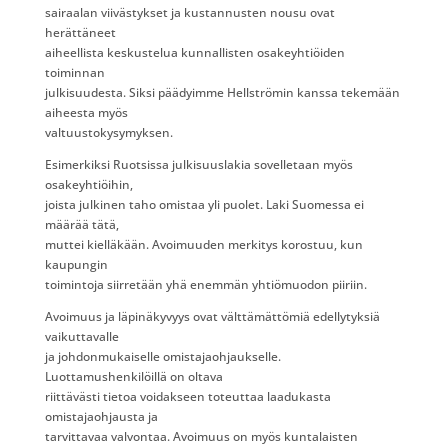
sairaalan viivästykset ja kustannusten nousu ovat
herättäneet
aiheellista keskustelua kunnallisten osakeyhtiöiden
toiminnan
julkisuudesta. Siksi päädyimme Hellströmin kanssa tekemään
aiheesta myös
valtuustokysymyksen.
Esimerkiksi Ruotsissa julkisuuslakia sovelletaan myös
osakeyhtiöihin,
joista julkinen taho omistaa yli puolet. Laki Suomessa ei
määrää tätä,
muttei kielläkään. Avoimuuden merkitys korostuu, kun
kaupungin
toimintoja siirretään yhä enemmän yhtiömuodon piiriin.
Avoimuus ja läpinäkyvyys ovat välttämättömiä edellytyksiä
vaikuttavalle
ja johdonmukaiselle omistajaohjaukselle.
Luottamushenkilöillä on oltava
riittävästi tietoa voidakseen toteuttaa laadukasta
omistajaohjausta ja
tarvittavaa valvontaa. Avoimuus on myös kuntalaisten