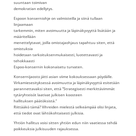
suuntaan toimivan
demokratian edellytys.
Espoon konserniohje on valmisteilla ja siinä tullaan
linjaamaan
tarkemmin, miten avoimuutta ja läpinäkyvyyttä lisätään ja
määritellään
menettelytavat, joilla omistajaohjaus tapahtuu siten, että
omistuksia
hoidetaan tarkoituksenmukaisesti, luotettavasti ja
tehokkaasti
Espoo-konsernin kokonaisetu turvaten.
Konsernijaosto jätti asian viime kokouksessaan pöydälle.
Virkamiesesityksessä avoimuutta ja läpinäkyvyyttä esitetään
parannettavaksi siten, että ”Strategisesti merkittävimmät
tytäryhteisöt laativat julkisen koosteen
hallituksen päätöksistä.”
Riittääkö tämä? Vihreiden mielestä selkeämpää olisi linjata,
että tiedot ovat lähtökohtaisesti julkisia.
Yhtiön hallitus voisi sitten yhtiön edun niin vaatiessa tehdä
poikkeuksia julkisuuden rajauksessa.