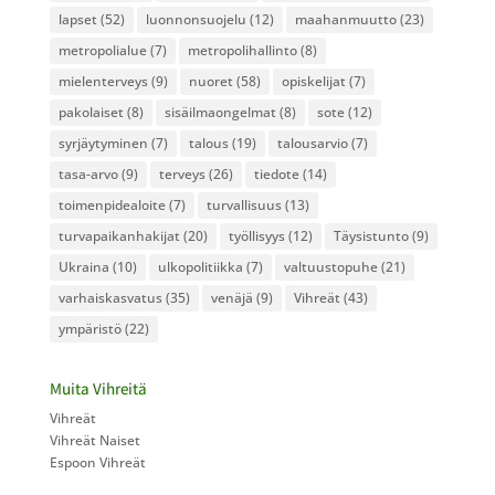
lapset
(52)
luonnonsuojelu
(12)
maahanmuutto
(23)
metropolialue
(7)
metropolihallinto
(8)
mielenterveys
(9)
nuoret
(58)
opiskelijat
(7)
pakolaiset
(8)
sisäilmaongelmat
(8)
sote
(12)
syrjäytyminen
(7)
talous
(19)
talousarvio
(7)
tasa-arvo
(9)
terveys
(26)
tiedote
(14)
toimenpidealoite
(7)
turvallisuus
(13)
turvapaikanhakijat
(20)
työllisyys
(12)
Täysistunto
(9)
Ukraina
(10)
ulkopolitiikka
(7)
valtuustopuhe
(21)
varhaiskasvatus
(35)
venäjä
(9)
Vihreät
(43)
ympäristö
(22)
Muita Vihreitä
Vihreät
Vihreät Naiset
Espoon Vihreät